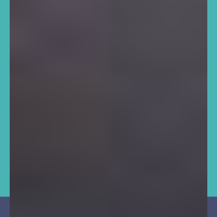
tecnologia, educação
e
desenvolvimento
comunitário
, como ferramentas de
humanização e crescimento pessoal, nas
favelas e comunidades de
Curitiba
e Região
Metropolitana.
CONHEÇA NOSSOS PROJETOS
Saiba mais sobre o INCANTO