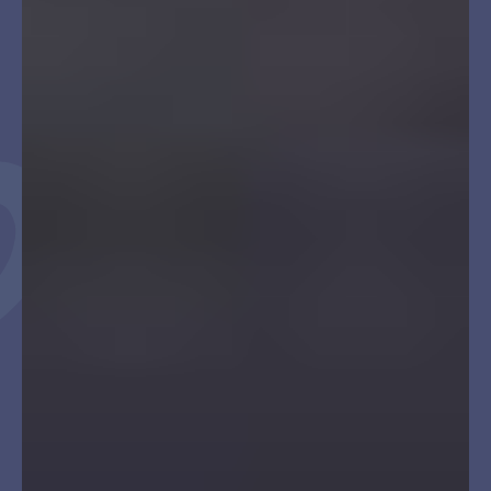
Como o incanto
funciona?
O incanto possui 3 frentes de
atuação principais:
Centro Cultural