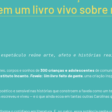
em um livro vivo sobre 
 espetáculo reúne arte, afeto e histórias reai
zes, corpos e sonhos de
300 crianças e adolescentes
de comunid
nstituto Incanto
,
Favela: Um livro feito de gente
, uma criação insp
ico e sensível nas histórias que constroem a favela como um terri
na escreveu e viveu — e o que ainda ecoa em tantas outras Carolina
sforma o cotidiano em literatura. E, no palco, essa potência ganha c