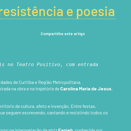
resistência e poesia
Compartilhe este artigo
s no Teatro Positivo, com entrada 
ades de Curitiba e Região Metropolitana.
irada na obra e na trajetória de
Carolina Maria de Jesus
,
tório de cultura, afeto e invenção. Entre festas,
s que seguem escrevendo, cantando e resistindo todos os
orpo na interpretação da atriz
Fanieh
, conhecida por