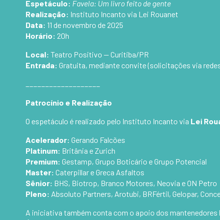
Espetáculo:
Favela: Um livro feito de gente
Realização:
Instituto Incanto via Lei Rouanet
Data:
11 de novembro de 2025
Horário:
20h
Local:
Teatro Positivo — Curitiba/PR
Entrada:
Gratuita, mediante convite (solicitações via rede
___________________
Patrocínio e Realização
O espetáculo é realizado pelo Instituto Incanto via
Lei Rou
Acelerador:
Gerando Falcões
Platinum:
Britânia e Zurich
Premium:
Gestamp, Grupo Boticário e Grupo Potencial
Master:
Caterpillar e Greca Asfaltos
Sênior:
BHS, Biotrop, Branco Motores, Neovia e ON Petro
Pleno:
Absoluto Partners, Arotubi, BRFértil, Gelopar, Conce
A iniciativa também conta com o apoio dos mantenedores