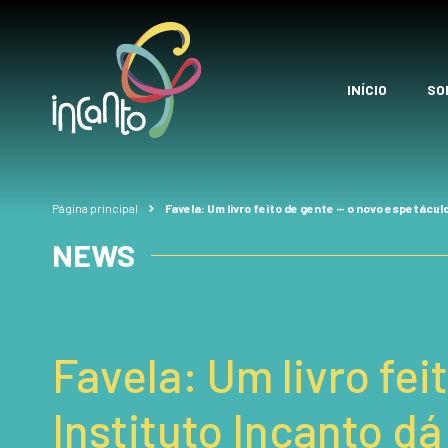
INÍCIO
SO
Página principal
Favela: Um livro feito de gente — o novo espetácul
NEWS
Favela: Um livro fe
Instituto Incanto d